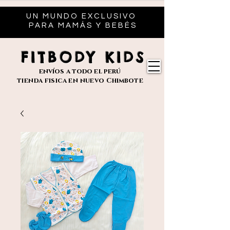
UN MUNDO EXCLUSIVO
PARA MAMÁS Y BEBÉS
FITBODY KIDS
envíos
a todo el perú
tienda fisica en nuevo
Chimbote