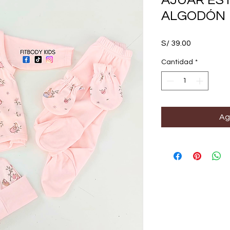
AJUAR ES
ALGODÓN
Precio
S/ 39.00
Cantidad
*
Ag