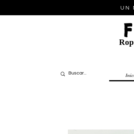
UN 
Ropi
Inic