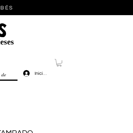
EBÉS
S
eses
Inicia sesión
 de