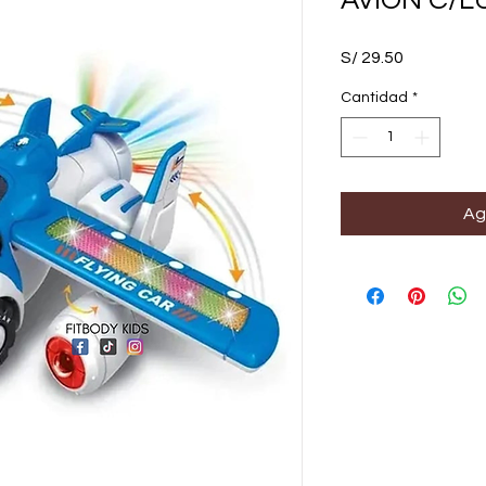
AVIÒN C/L
Precio
S/ 29.50
Cantidad
*
Ag