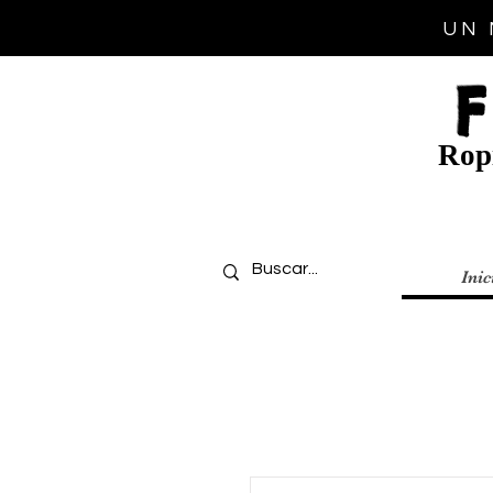
UN 
Ropi
Inic