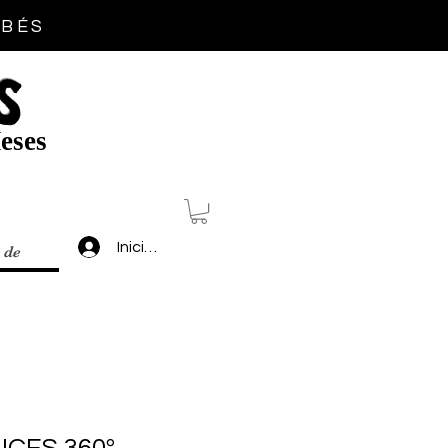
EBÉS
S
eses
Inicia sesión
 de