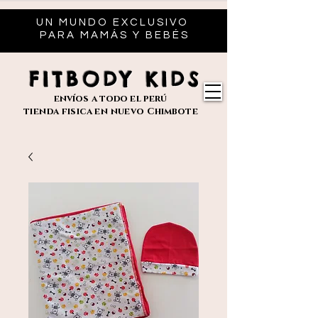
UN MUNDO EXCLUSIVO
PARA MAMÁS Y BEBÉS
FITBODY KIDS
envíos
a todo el perú
tienda fisica en nuevo
Chimbote