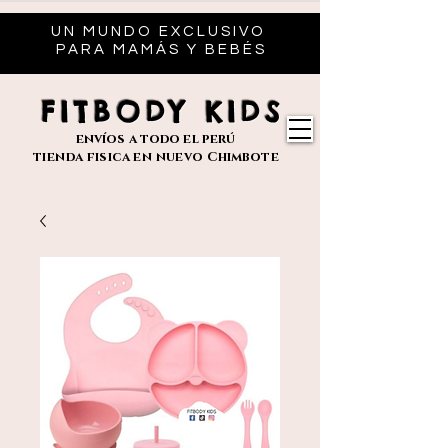
UN MUNDO EXCLUSIVO
PARA MAMÁS Y BEBÉS
FITBODY KIDS
envíos
a todo el perú
tienda fisica en nuevo
Chimbote