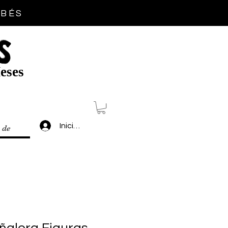
EBÉS
S
eses
Inicia sesión
 de