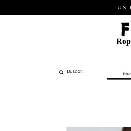
UN 
Ropi
Inic