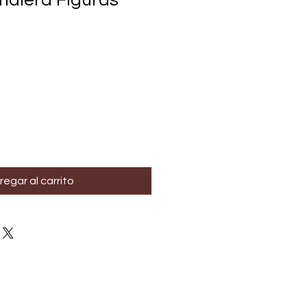
ñalera Figuras
regar al carrito