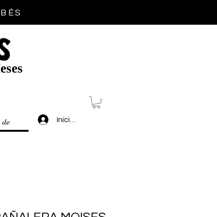
EBÉS
S
eses
Inicia sesión
 de