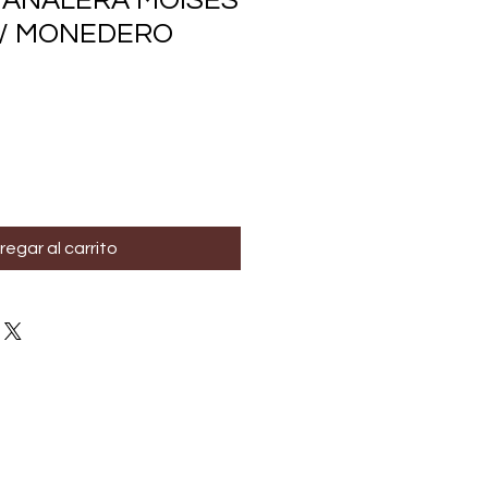
PAÑALERA MOISES
/ MONEDERO
regar al carrito