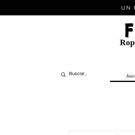
UN 
Ropi
Inic