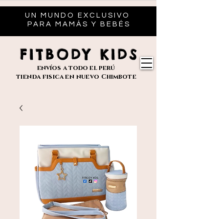
UN MUNDO EXCLUSIVO
PARA MAMÁS Y BEBÉS
FITBODY KIDS
envíos
a todo el perú
tienda fisica en nuevo
Chimbote