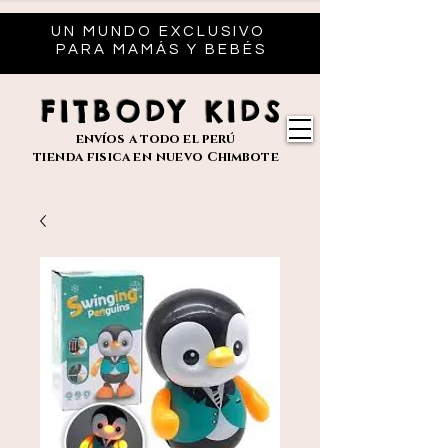
UN MUNDO EXCLUSIVO
PARA MAMÁS Y BEBÉS
FITBODY KIDS
envíos
a todo el perú
tienda fisica en nuevo
Chimbote