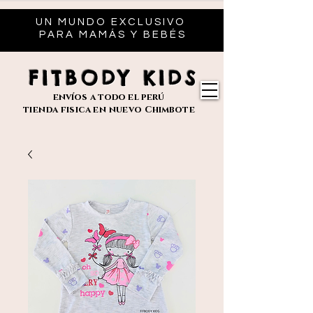
UN MUNDO EXCLUSIVO
PARA MAMÁS Y BEBÉS
FITBODY KIDS
envíos
a todo el perú
tienda fisica en nuevo
Chimbote