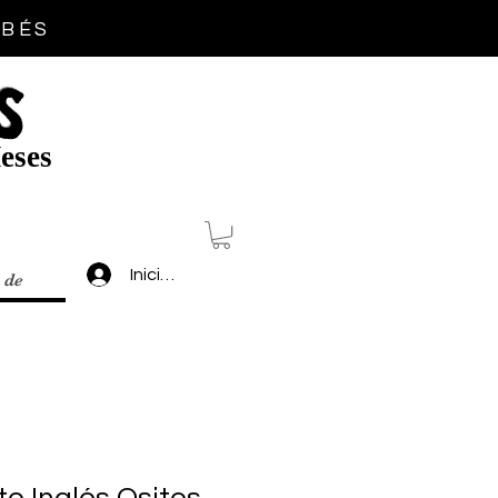
EBÉS
S
eses
Inicia sesión
 de