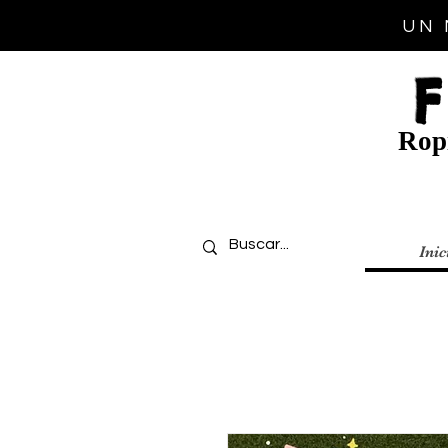
UN 
Ropi
Inic