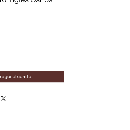
o Inglés Ositos
regar al carrito