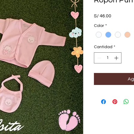
Ropón Punt
Precio
S/ 46.00
Color
*
Cantidad
*
Ag