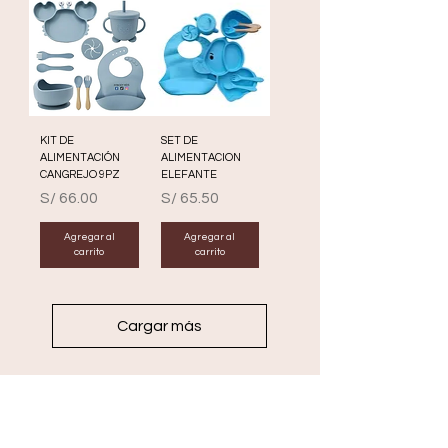
KIT DE
SET DE
ALIMENTACIÓN
ALIMENTACION
CANGREJO 9PZ
ELEFANTE
Precio
Precio
S/ 66.00
S/ 65.50
Agregar al
Agregar al
carrito
carrito
Cargar más