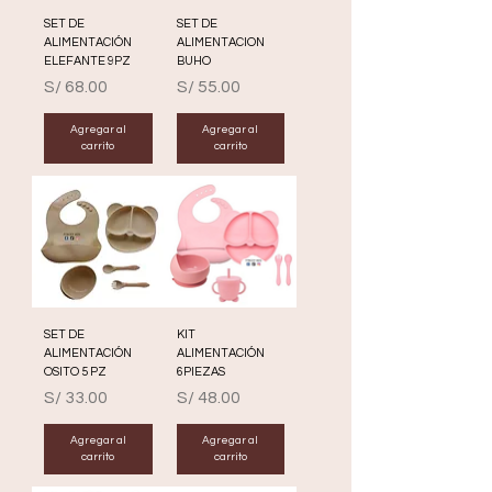
SET DE
SET DE
ALIMENTACIÓN
ALIMENTACION
ELEFANTE 9PZ
BUHO
Precio
Precio
S/ 68.00
S/ 55.00
Agregar al
Agregar al
carrito
carrito
SET DE
KIT
ALIMENTACIÓN
ALIMENTACIÓN
OSITO 5 PZ
6PIEZAS
Precio
Precio
S/ 33.00
S/ 48.00
Agregar al
Agregar al
carrito
carrito