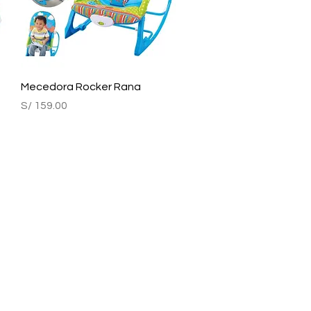
Vista rápida
Mecedora Rocker Rana
Precio
S/ 159.00