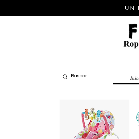
UN 
Ropi
Inic