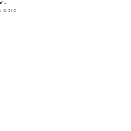
iño
recio
/ 350.00