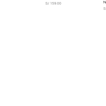
N
Precio
S/ 159.00
P
S