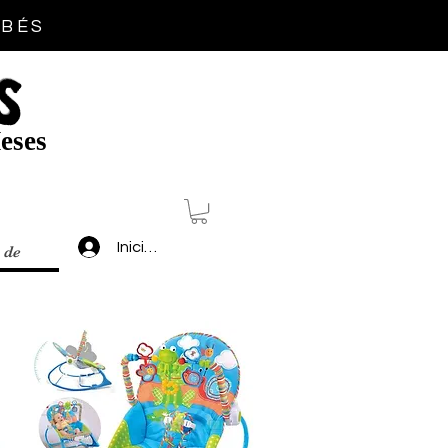
EBÉS
S
eses
Inicia sesión
 de