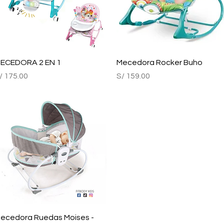
Vista rápida
Vista rápida
ECEDORA 2 EN 1
Mecedora Rocker Buho
recio
Precio
/ 175.00
S/ 159.00
Vista rápida
ecedora Ruedas Moises -