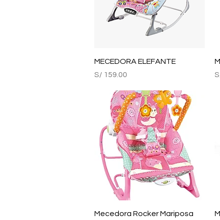
Vista rápida
MECEDORA ELEFANTE
M
Precio
P
S/ 159.00
S
Vista rápida
Mecedora Rocker Mariposa
M