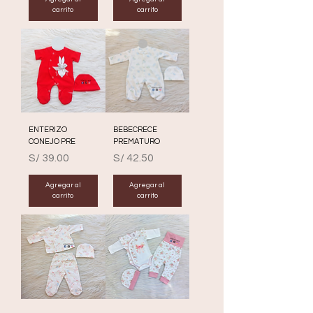
carrito
carrito
ENTERIZO
BEBECRECE
CONEJO PRE
PREMATURO
Precio
Precio
S/ 39.00
S/ 42.50
Agregar al
Agregar al
carrito
carrito