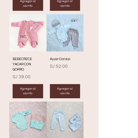
Agregar al
Agregar al
carrito
carrito
BEBECRECE
Ajuar Conejo
YACAR CON
Precio
S/ 52.00
GORRO
Precio
S/ 39.00
Agregar al
Agregar al
carrito
carrito