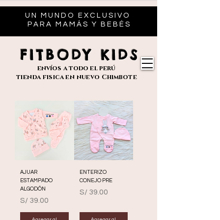
UN MUNDO EXCLUSIVO
PARA MAMÁS Y BEBÉS
FITBODY KIDS
envíos
a todo el perú
tienda fisica en nuevo
Chimbote
AJUAR
ENTERIZO
ESTAMPADO
CONEJO PRE
ALGODÓN
Precio
S/ 39.00
Precio
S/ 39.00
Agregar al
Agregar al