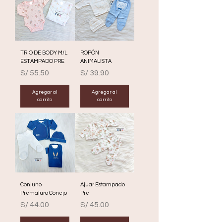
TRIO DE BODY M/L
ROPÓN
ESTAMPADO PRE
ANIMALISTA
Precio
Precio
S/ 55.50
S/ 39.90
Agregar al
Agregar al
carrito
carrito
Conjuno
Ajuar Estampado
Prematuro Conejo
Pre
Precio
Precio
S/ 44.00
S/ 45.00