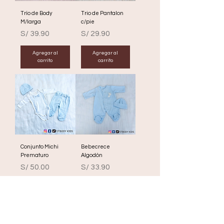
Trío de Body
Trio de Pantalon
M/larga
c/pie
Precio
Precio
S/ 39.90
S/ 29.90
Agregar al
Agregar al
carrito
carrito
Conjunto Michi
Bebecrece
Prematuro
Algodón
Precio
Precio
S/ 50.00
S/ 33.90
Agregar al
Agregar al
carrito
carrito