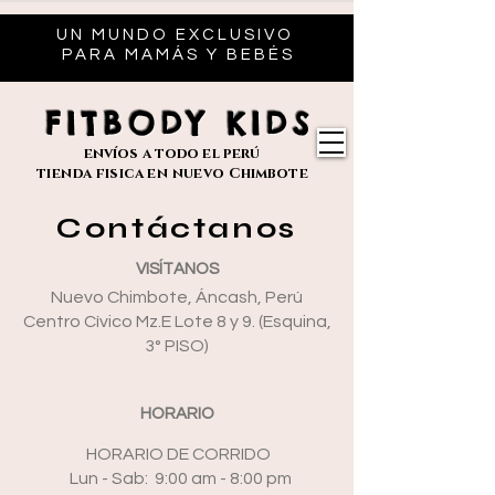
UN MUNDO EXCLUSIVO
PARA MAMÁS Y BEBÉS
FITBODY KIDS
envíos
a todo el perú
tienda fisica en nuevo
Chimbote
Contáctanos
VISÍTANOS
Nuevo Chimbote, Áncash, Perú
Centro Cívico Mz.E Lote 8 y 9. (Esquina,
3° PISO)
HORARIO
HORARIO DE CORRIDO
Lun - Sab: 9:00 am - 8:00 pm