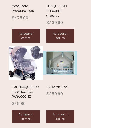
Mosquitero
MOSQUITERO
Premium León
PLEGABLE
CLASICO
Precio
S/ 75.00
Precio
S/ 39.90
Agregar al
Agregar al
carrito
carrito
TUL MOSQUITERO
Tul para Cuna
ELASTICO ECO
Precio
S/ 59.90
PARA COCHE
Precio
S/ 8.90
Agregar al
Agregar al
carrito
carrito