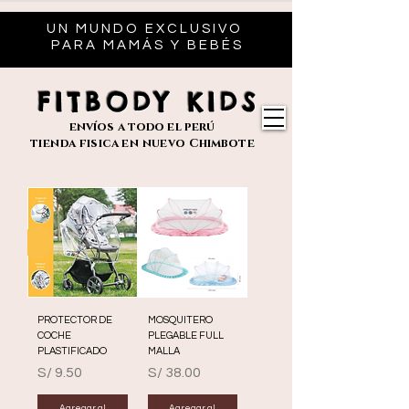
UN MUNDO EXCLUSIVO
PARA MAMÁS Y BEBÉS
FITBODY KIDS
envíos
a todo el perú
tienda fisica en nuevo
Chimbote
PROTECTOR DE
MOSQUITERO
COCHE
PLEGABLE FULL
PLASTIFICADO
MALLA
Precio
Precio
S/ 9.50
S/ 38.00
Agregar al
Agregar al