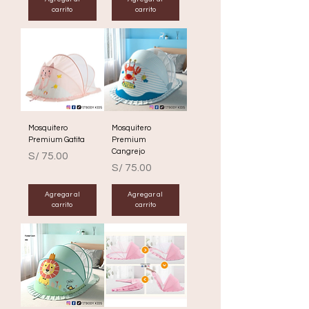
carrito
carrito
Mosquitero
Mosquitero
Premium Gatita
Premium
Cangrejo
Precio
S/ 75.00
Precio
S/ 75.00
Agregar al
Agregar al
carrito
carrito