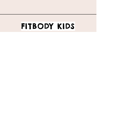
FITBODY KIDS
Inicio
Catalogo
Envíos y devoluciones
Políticas de la tienda
Métodos de pago
Preguntas frecuentes