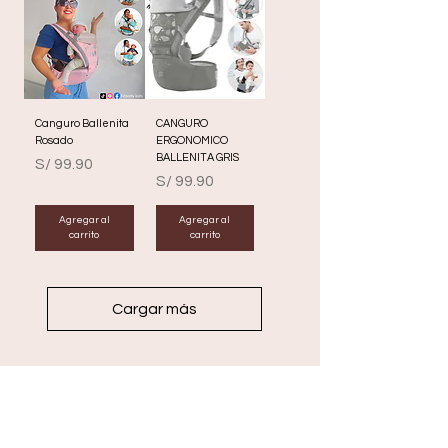
Canguro Ballenita
CANGURO
Rosado
ERGONOMICO
BALLENITA GRIS
Precio
S/ 99.90
Precio
S/ 99.90
Agregar al
Agregar al
carrito
carrito
Cargar más