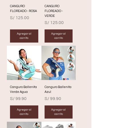
CANGURO
CANGURO
FLOREADO - ROSA
FLOREADO -
VERDE
Precio
S/ 125.00
Precio
S/ 125.00
Agregar al
Agregar al
carrito
carrito
Canguro Ballenita
Canguro Ballenita
Verde Agua
Azul
Precio
Precio
S/ 99.90
S/ 99.90
Agregar al
Agregar al
carrito
carrito