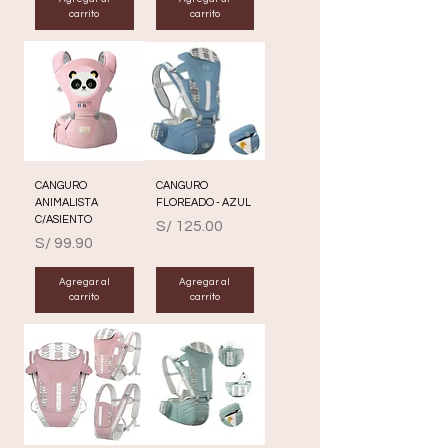
carrito
carrito
CANGURO
CANGURO
ANIMALISTA
FLOREADO - AZUL
C/ASIENTO
Precio
S/ 125.00
Precio
S/ 99.90
Agregar al
Agregar al
carrito
carrito