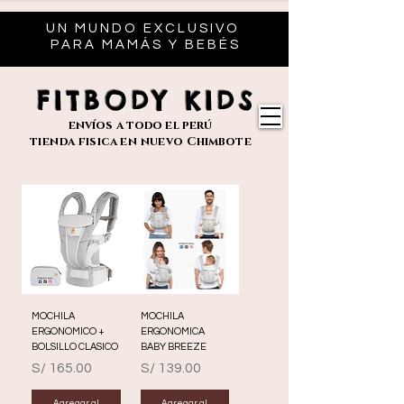
UN MUNDO EXCLUSIVO
PARA MAMÁS Y BEBÉS
FITBODY KIDS
envíos
a todo el perú
tienda fisica en nuevo
Chimbote
MOCHILA
MOCHILA
ERGONOMICO +
ERGONOMICA
BOLSILLO CLASICO
BABY BREEZE
Precio
Precio
S/ 165.00
S/ 139.00
Agregar al
Agregar al