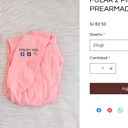
FULAR 2 P
PREARMA
Precio
S/ 82.50
Diseño
*
Elegir
Cantidad
*
Ag