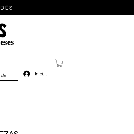
EBÉS
S
eses
Inicia sesión
 de