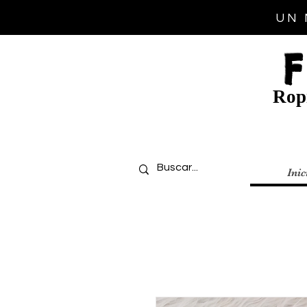
UN 
Ropi
Inic