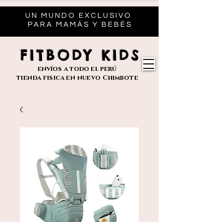
UN MUNDO EXCLUSIVO
PARA MAMÁS Y BEBÉS
FITBODY KIDS
envíos
a todo el perú
tienda fisica en nuevo
Chimbote