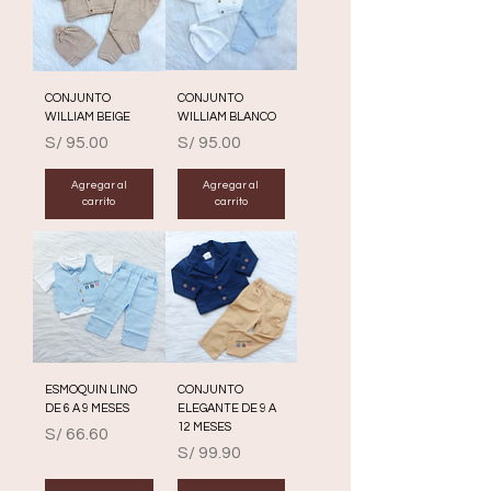
CONJUNTO
CONJUNTO
WILLIAM BEIGE
WILLIAM BLANCO
Precio
Precio
S/ 95.00
S/ 95.00
Agregar al
Agregar al
carrito
carrito
ESMOQUIN LINO
CONJUNTO
DE 6 A 9 MESES
ELEGANTE DE 9 A
12 MESES
Precio
S/ 66.60
Precio
S/ 99.90