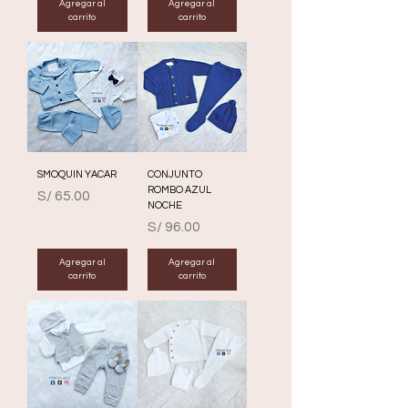
Agregar al
Agregar al
carrito
carrito
SMOQUIN YACAR
CONJUNTO
ROMBO AZUL
Precio
S/ 65.00
NOCHE
Precio
S/ 96.00
Agregar al
Agregar al
carrito
carrito