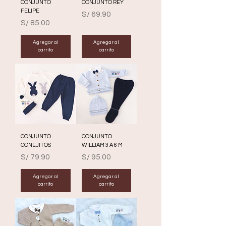
CONJUNTO
CONJUNTO REY
FELIPE
Precio
S/ 69.90
Precio
S/ 85.00
Agregar al
Agregar al
carrito
carrito
CONJUNTO
CONJUNTO
CONEJITOS
WILLIAM 3 A 6 M
Precio
Precio
S/ 79.90
S/ 95.00
Agregar al
Agregar al
carrito
carrito