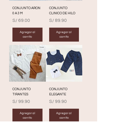
CONJUNTO ARON
CONJUNTO
0 A 3 M
CLINICO DE HILO
Precio
Precio
S/ 69.00
S/ 89.90
Agregar al
Agregar al
carrito
carrito
CONJUNTO
CONJUNTO
TIRANTES
ELEGANTE
Precio
Precio
S/ 99.90
S/ 99.90
Agregar al
Agregar al
carrito
carrito