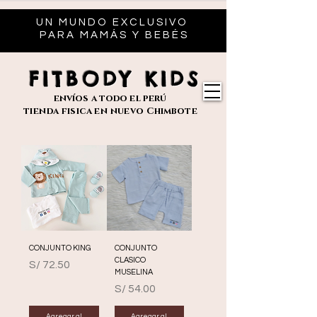
UN MUNDO EXCLUSIVO
PARA MAMÁS Y BEBÉS
FITBODY KIDS
envíos
a todo el perú
tienda fisica en nuevo
Chimbote
CONJUNTO KING
CONJUNTO
CLASICO
Precio
S/ 72.50
MUSELINA
Precio
S/ 54.00
Agregar al
Agregar al