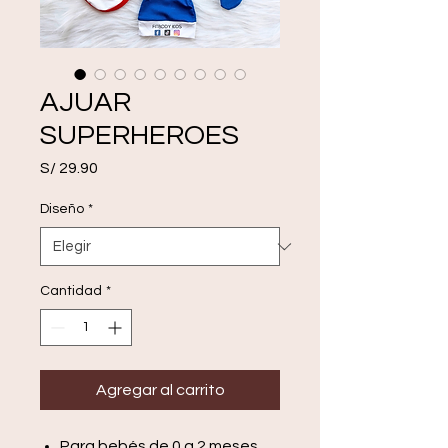
AJUAR
SUPERHEROES
Precio
S/ 29.90
Diseño
*
Cantidad
*
Agregar al carrito
Para bebés de 0 a 2 meses.