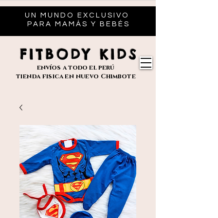
UN MUNDO EXCLUSIVO
PARA MAMÁS Y BEBÉS
FITBODY KIDS
envíos
a todo el perú
tienda fisica en nuevo
Chimbote