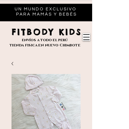
UN MUNDO EXCLUSIVO
PARA MAMÁS Y BEBÉS
FITBODY KIDS
envíos
a todo el perú
tienda fisica en nuevo
Chimbote