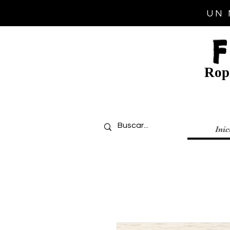
UN 
Ropi
Inic