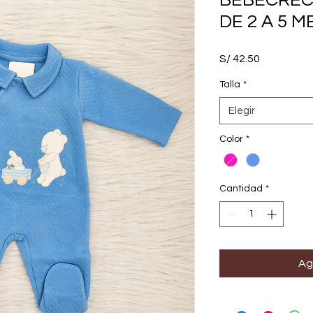
BEBECREC
DE 2 A 5 
Precio
S/ 42.50
Talla
*
Elegir
Color
*
Cantidad
*
Ag