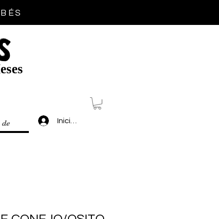
EBÉS
S
eses
Inicia sesión
 de