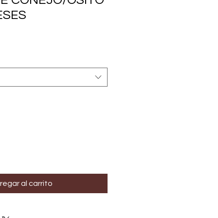
E CONEJO/OSITO
MESES
regar al carrito