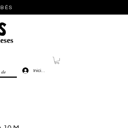
EBÉS
S
eses
Inicia sesión
 de