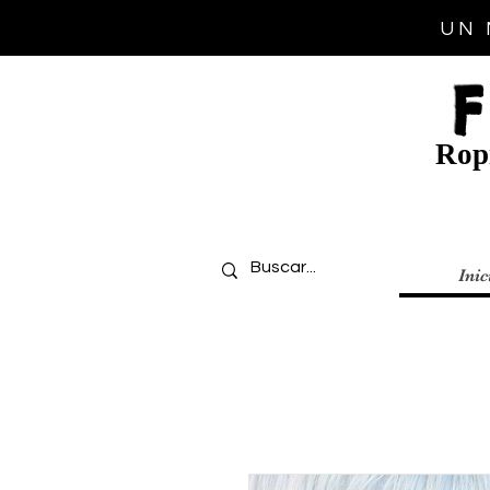
UN 
Ropi
Inic