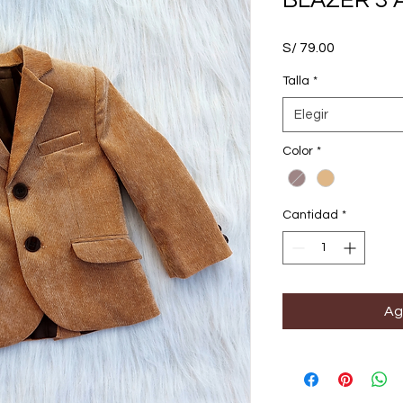
BLAZER 3 A
Precio
S/ 79.00
Talla
*
Elegir
Color
*
Cantidad
*
Ag