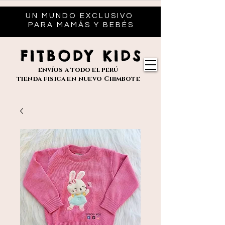
UN MUNDO EXCLUSIVO
PARA MAMÁS Y BEBÉS
FITBODY KIDS
envíos
a todo el perú
tienda fisica en nuevo
Chimbote