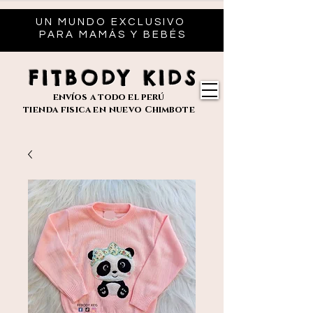
UN MUNDO EXCLUSIVO
PARA MAMÁS Y BEBÉS
FITBODY KIDS
envíos
a todo el perú
tienda fisica en nuevo
Chimbote