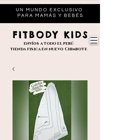
UN MUNDO EXCLUSIVO
PARA MAMÁS Y BEBÉS
FITBODY KIDS
envíos
a todo el perú
tienda fisica en nuevo
Chimbote