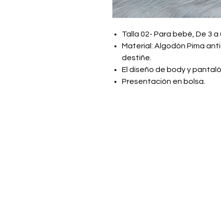
Talla 02- Para bebé, De 3 a
Material: Algodón Pima anti
destiñe.
El diseño de body y panta
Presentación en bolsa.