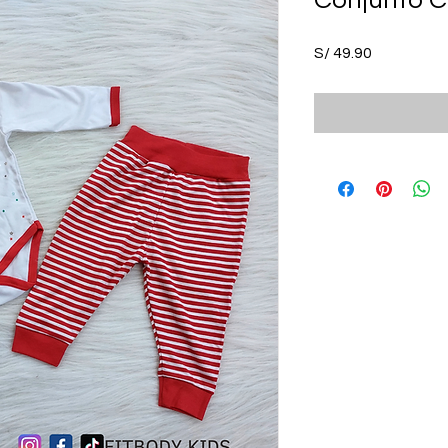
Conjunto C
Precio
S/ 49.90