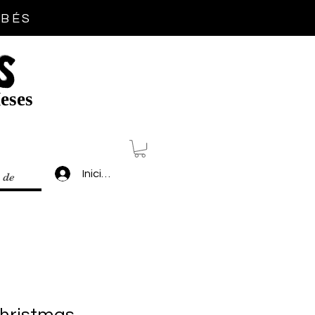
EBÉS
S
eses
Inicia sesión
 de