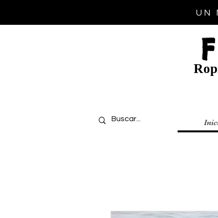
UN 
Ropi
Inic