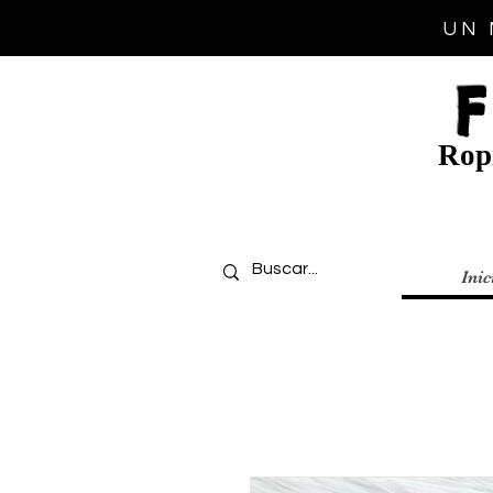
UN 
Ropi
Inic