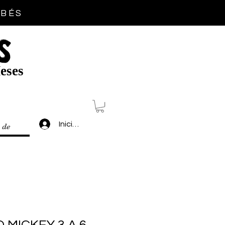
EBÉS
S
eses
Inicia sesión
 de