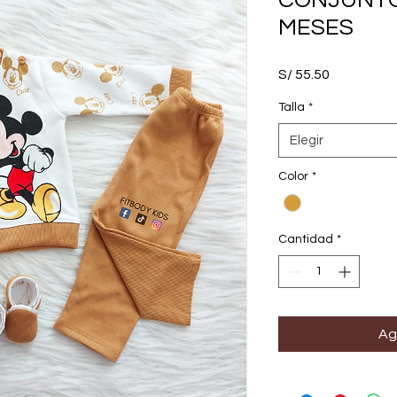
CONJUNTO 
MESES
Precio
S/ 55.50
Talla
*
Elegir
Color
*
Cantidad
*
Ag