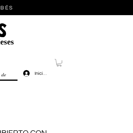
EBÉS
S
eses
Inicia sesión
 de