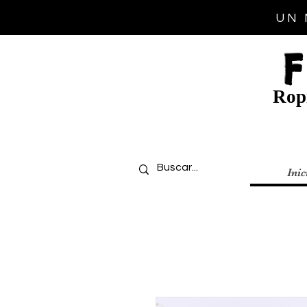
UN 
Ropi
Inic