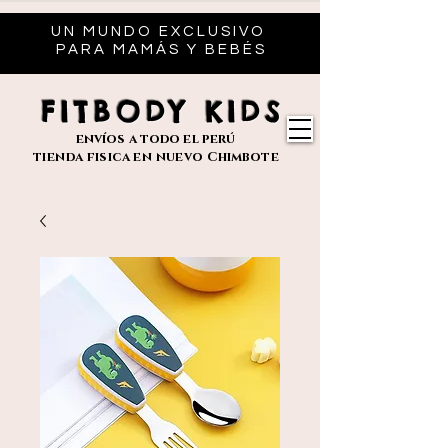
UN MUNDO EXCLUSIVO
PARA MAMÁS Y BEBÉS
FITBODY KIDS
envíos
a todo el perú
tienda fisica en nuevo
Chimbote