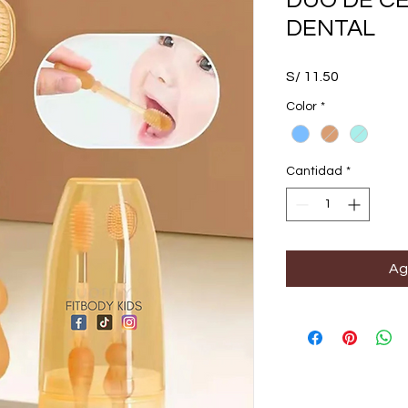
DUO DE CE
DENTAL
Precio
S/ 11.50
Color
*
Cantidad
*
Ag