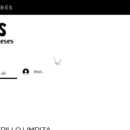
EBÉS
S
eses
Inicia sesión
 de