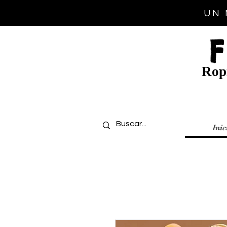
UN 
Ropi
Inic