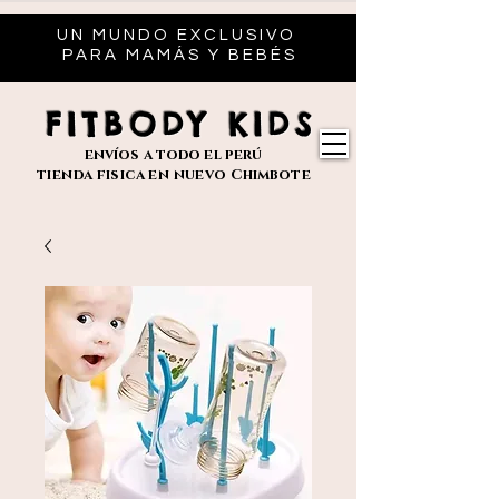
UN MUNDO EXCLUSIVO
PARA MAMÁS Y BEBÉS
FITBODY KIDS
envíos
a todo el perú
tienda fisica en nuevo
Chimbote