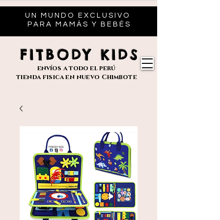
UN MUNDO EXCLUSIVO
PARA MAMÁS Y BEBÉS
FITBODY KIDS
envíos
a todo el perú
tienda fisica en nuevo
Chimbote