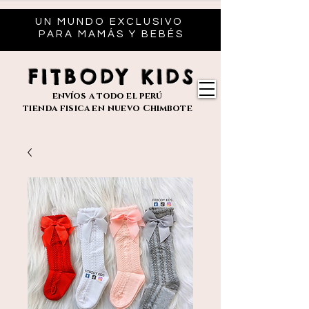
UN MUNDO EXCLUSIVO
PARA MAMÁS Y BEBÉS
FITBODY KIDS
envíos
a todo el perú
tienda fisica en nuevo
Chimbote