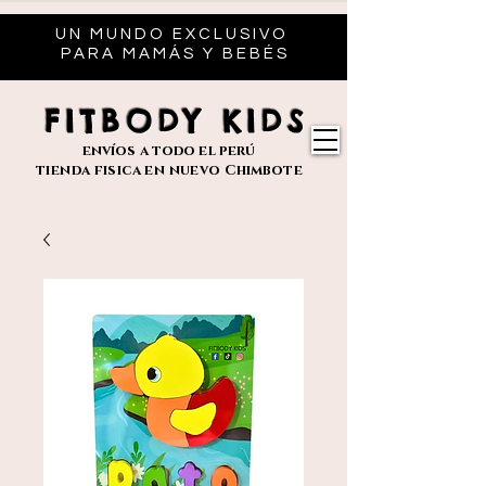
UN MUNDO EXCLUSIVO
PARA MAMÁS Y BEBÉS
FITBODY KIDS
envíos
a todo el perú
tienda fisica en nuevo
Chimbote