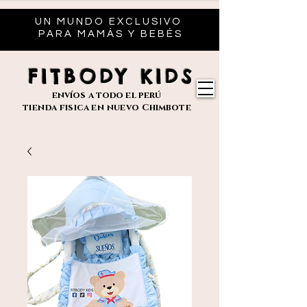
UN MUNDO EXCLUSIVO
PARA MAMÁS Y BEBÉS
FITBODY KIDS
envíos
a todo el perú
tienda fisica en nuevo
Chimbote