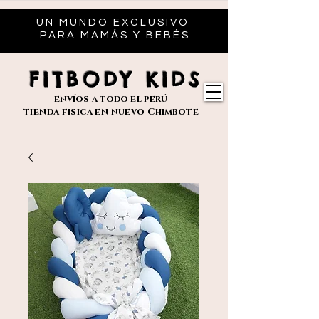
UN MUNDO EXCLUSIVO
PARA MAMÁS Y BEBÉS
FITBODY KIDS
envíos
a todo el perú
tienda fisica en nuevo
Chimbote