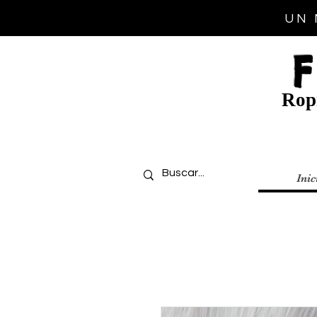
UN 
Ropi
Inic