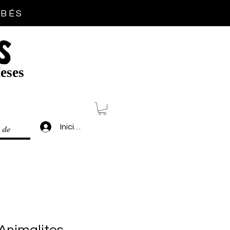
EBÉS
S
eses
Inicia sesión
 de