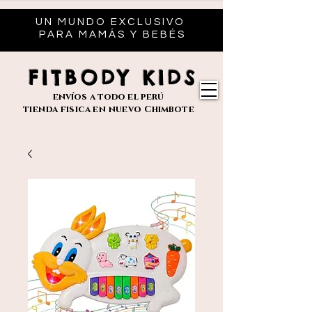
UN MUNDO EXCLUSIVO
PARA MAMÁS Y BEBÉS
FITBODY KIDS
envíos
a todo el perú
tienda fisica en nuevo
Chimbote