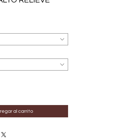
ALTO RELIEVE
cio
rta
regar al carrito