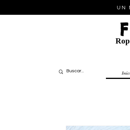
UN 
Ropi
Inic