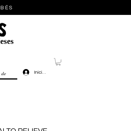
EBÉS
S
eses
Inicia sesión
 de