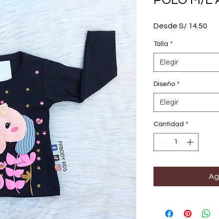
POLO M/L 
Pre
Desde
S/ 14.50
de
ofe
Talla
*
Elegir
Diseño
*
Elegir
Cantidad
*
Ag