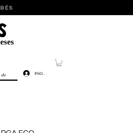
EBÉS
S
eses
Inicia sesión
 de