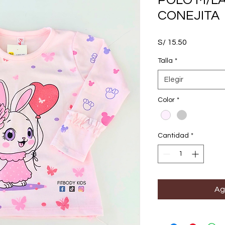
POLO M/L
CONEJITA
Precio
S/ 15.50
Talla
*
Elegir
Color
*
Cantidad
*
Ag