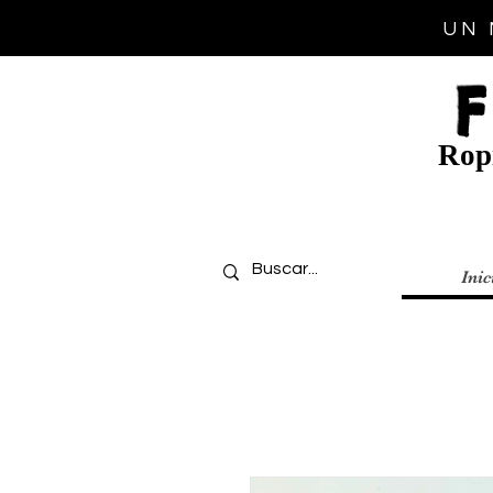
UN 
Ropi
Inic