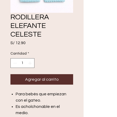
RODILLERA
ELEFANTE
CELESTE
Precio
S/ 12.90
Cantidad
*
Agregar al carrito
Para bebés que empiezan
con el gateo.
Es acholchonable en el
medio.