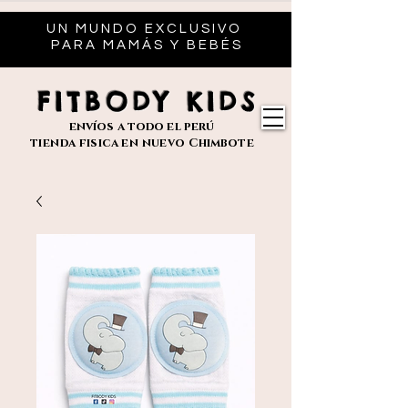
UN MUNDO EXCLUSIVO
PARA MAMÁS Y BEBÉS
FITBODY KIDS
envíos
a todo el perú
tienda fisica en nuevo
Chimbote