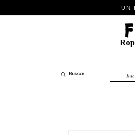
UN 
Ropi
Inic