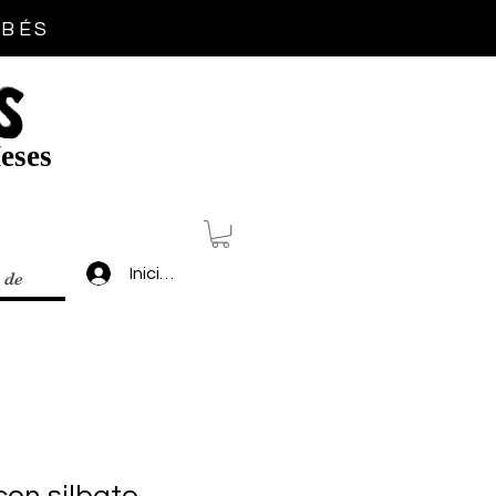
EBÉS
S
eses
Inicia sesión
 de