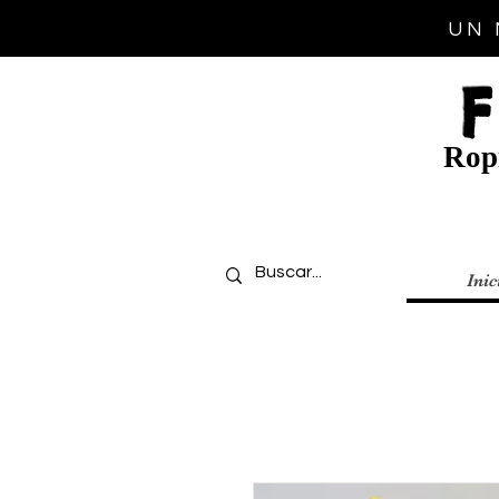
UN 
Ropi
Inic