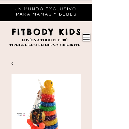
UN MUNDO EXCLUSIVO
PARA MAMÁS Y BEBÉS
FITBODY KIDS
envíos
a todo el perú
tienda fisica en nuevo
Chimbote