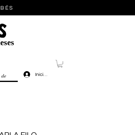
EBÉS
S
eses
Inicia sesión
 de