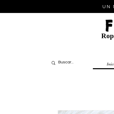
UN 
Ropi
Inic