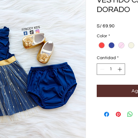
VESTIDO C
DORADO
Precio
S/ 69.90
Color
*
Cantidad
*
Ag