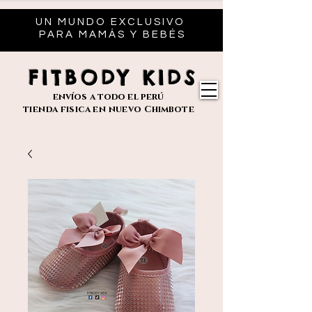
UN MUNDO EXCLUSIVO
PARA MAMÁS Y BEBÉS
FITBODY KIDS
envíos
a todo el perú
tienda fisica en nuevo
Chimbote