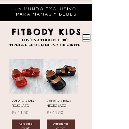
UN MUNDO EXCLUSIVO
PARA MAMÁS Y BEBÉS
FITBODY KIDS
envíos
a todo el perú
tienda fisica en nuevo
Chimbote
ZAPATO CHAROL
ZAPATO CHAROL
ROJO LAZO
NEGRO LAZO
Precio
Precio
S/ 41.50
S/ 41.50
Agregar al
Agregar al
carrito
carrito