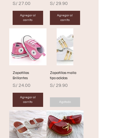
Precio
Precio
S/ 27.00
S/ 29.90
Agregar al
Agregar al
carrito
carrito
Zapatillas
Zapatillas malla
Brillantes
tipo adidas
Precio
Precio
S/ 24.00
S/ 29.90
Agregar al
carrito
Agotado