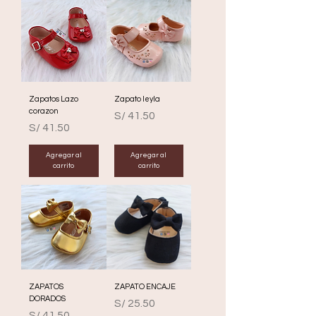
Zapatos Lazo
Zapato leyla
corazon
Precio
S/ 41.50
Precio
S/ 41.50
Agregar al
Agregar al
carrito
carrito
ZAPATOS
ZAPATO ENCAJE
DORADOS
Precio
S/ 25.50
Precio
S/ 41.50