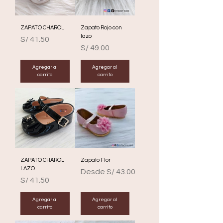
ZAPATO CHAROL
Zapato Rojo con
lazo
Precio
S/ 41.50
Precio
S/ 49.00
Agregar al
Agregar al
carrito
carrito
ZAPATO CHAROL
Zapato Flor
LAZO
Precio de oferta
Desde
S/ 43.00
Precio
S/ 41.50
Agregar al
Agregar al
carrito
carrito