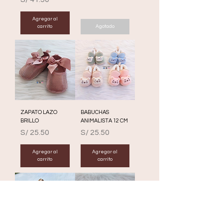
Agregar al
carrito
Agotado
ZAPATO LAZO
BABUCHAS
BRILLO
ANIMALISTA 12 CM
Precio
Precio
S/ 25.50
S/ 25.50
Agregar al
Agregar al
carrito
carrito